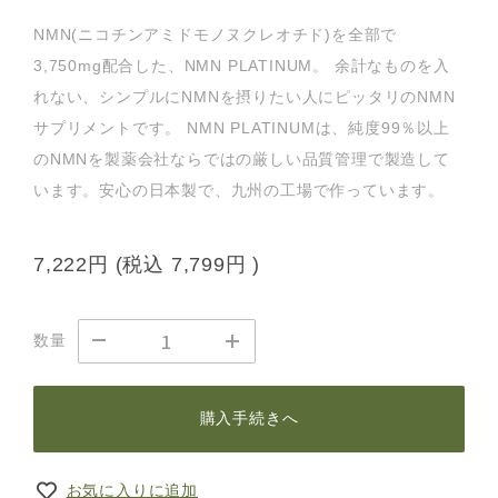
NMN(ニコチンアミドモノヌクレオチド)を全部で
3,750mg配合した、NMN PLATINUM。 余計なものを入
れない、シンプルにNMNを摂りたい人にピッタリのNMN
サプリメントです。 NMN PLATINUMは、純度99％以上
のNMNを製薬会社ならではの厳しい品質管理で製造して
います。安心の日本製で、九州の工場で作っています。
7,222円
(税込
7,799円
)
数量
購入手続きへ
お気に入りに追加