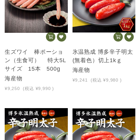
生ズワイ 棒ポーショ
氷温熟成 博多辛子明太
ン（生食可） 特大5L
(無着色）切上1kｇ
サイズ 15本 500g
海産物
海産物
¥9,241
(税込
¥9,980
)
¥9,250
(税込
¥9,990
)