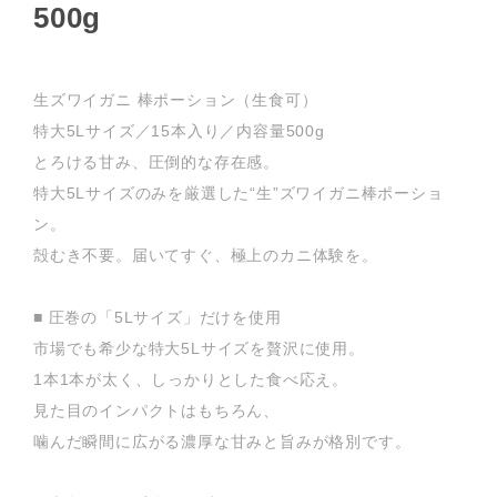
500g
生ズワイガニ 棒ポーション（生食可）
特大5Lサイズ／15本入り／内容量500g
とろける甘み、圧倒的な存在感。
特大5Lサイズのみを厳選した“生”ズワイガニ棒ポーショ
ン。
殻むき不要。届いてすぐ、極上のカニ体験を。
■ 圧巻の「5Lサイズ」だけを使用
市場でも希少な特大5Lサイズを贅沢に使用。
1本1本が太く、しっかりとした食べ応え。
見た目のインパクトはもちろん、
噛んだ瞬間に広がる濃厚な甘みと旨みが格別です。