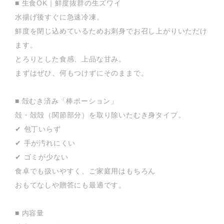
■ 生食OK｜鮮度抜群の生ズワイ
水揚げ後すぐに急速冷凍。
鮮度を閉じ込めているためお刺身でお召し上がりいただけ
ます。
とろりとした食感、上品な甘み。
まずはぜひ、何もつけずにそのままで。
■ 殻むき済み「棒ポーション」
殻・殻殻（関節部分）を取り除いたむき身タイプ。
✔ 包丁いらず
✔ 手が汚れにくい
✔ ゴミが少ない
食卓でも扱いやすく、ご家庭用はもちろん
おもてなしや贈答にも最適です。
■ 内容量