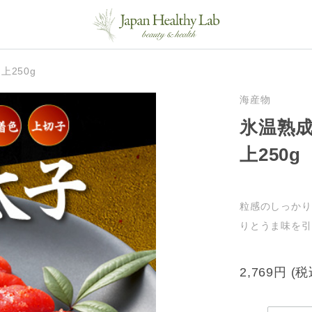
250g
海産物
氷温熟成
上250g
粒感のしっかり
りとうま味を引
2,769円
(